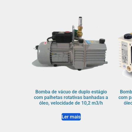
Bomba de vácuo de duplo estágio
Bomba
com palhetas rotativas banhadas a
com p
óleo, velocidade de 10,2 m3/h
óle
Ler mais