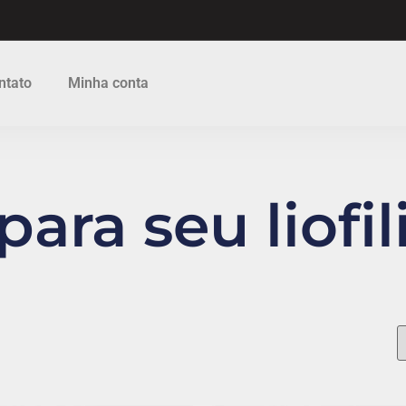
ntato
Minha conta
ara seu liofi