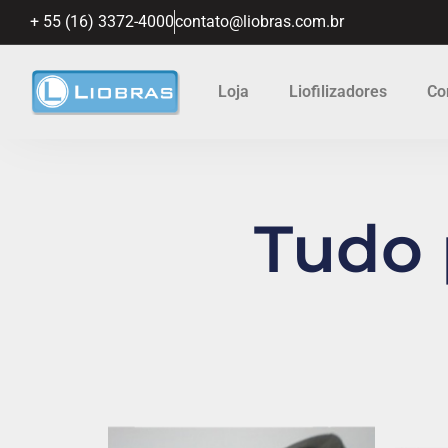
+ 55 (16) 3372-4000
contato@liobras.com.br
Loja
Liofilizadores
Co
Tudo p