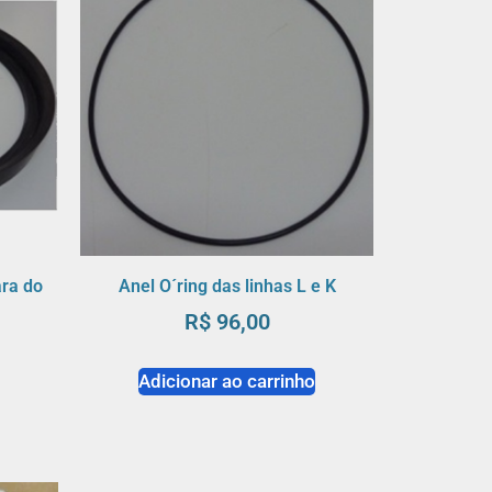
ra do
Anel O´ring das linhas L e K
R$
96,00
Adicionar ao carrinho
o