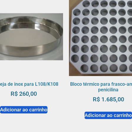
eja de inox para L108/K108
Bloco térmico para frasco-a
penicilina
R$
260,00
R$
1.685,00
Adicionar ao carrinho
Adicionar ao carrinh