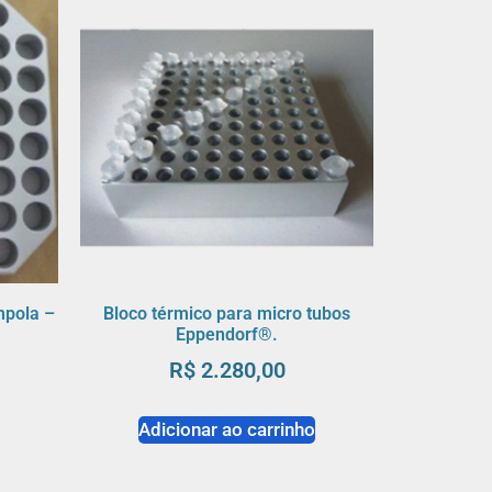
mpola –
Bloco térmico para micro tubos
Eppendorf®.
R$
2.280,00
o
Adicionar ao carrinho