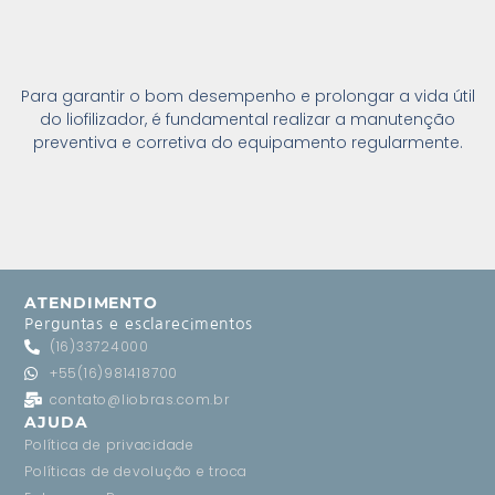
Para garantir o bom desempenho e prolongar a vida útil
do liofilizador, é fundamental realizar a manutenção
preventiva e corretiva do equipamento regularmente.
ATENDIMENTO
Perguntas e esclarecimentos
(16)33724000
+55(16)981418700
contato@liobras.com.br
AJUDA
Política de privacidade
Políticas de devolução e troca