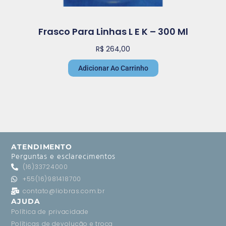
Frasco Para Linhas L E K – 300 Ml
R$
264,00
Adicionar Ao Carrinho
ATENDIMENTO
Perguntas e esclarecimentos
(16)33724000
+55(16)981418700
contato@liobras.com.br
AJUDA
Política de privacidade
Políticas de devolução e troca