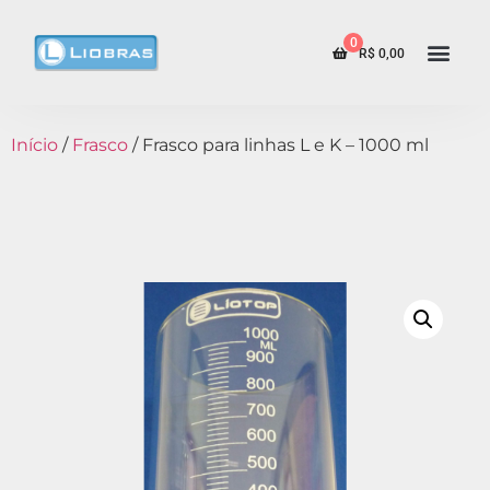
0
R$
0,00
Início
/
Frasco
/ Frasco para linhas L e K – 1000 ml