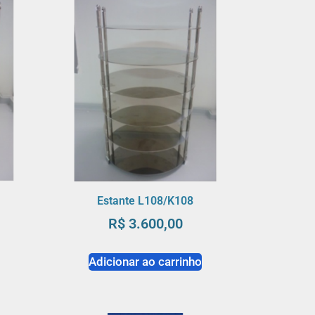
Estante L108/K108
R$
3.600,00
o
Adicionar ao carrinho