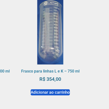
500 ml
Frasco para linhas L e K – 750 ml
R$
354,00
o
Adicionar ao carrinho