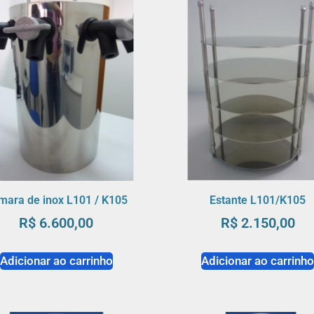
mara de inox L101 / K105
Estante L101/K105
R$
6.600,00
R$
2.150,00
Adicionar ao carrinho
Adicionar ao carrinh