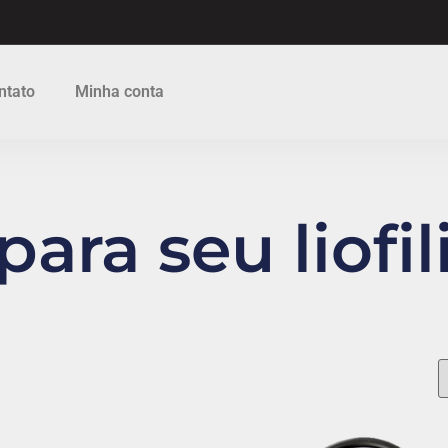
ntato
Minha conta
ara seu liofi