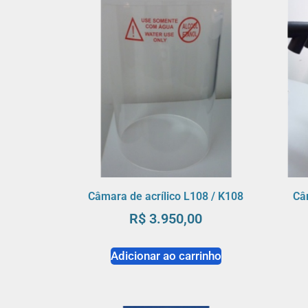
Câmara de acrílico L108 / K108
Câ
R$
3.950,00
Adicionar ao carrinho