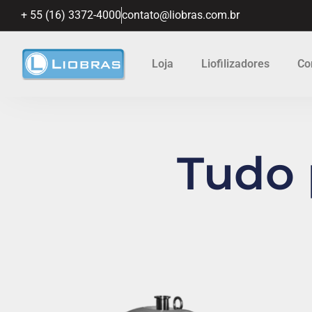
+ 55 (16) 3372-4000
contato@liobras.com.br
Loja
Liofilizadores
Co
Tudo p